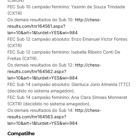
(CMUN)
FEC Sub 10 campeão feminino: Yasmin de Souza Trindade
(CXTR)
Os demais resultados do Sub 10:
http://chess-
results.com/tnr164561.aspx?
lan=10&art=1&turdet=YES&wi=984
FEC Sub 12 campeão absoluto: Enzo Emanuel Victor Fontes
(CXTR)
FEC Sub 12 campeão feminino: Isabella Ribeiro Conti De
Freitas (CXTR).
Os demais resultados do Sub 12:
http://chess-
results.com/tnr164562.aspx?
lan=10&art=1&turdet=YES&wi=984
FEC Sub 14 campeão absoluto: Gianluca Jorio Almeida (TTC)
(decidido no sistema amagedon).
FEC Sub 14 campeão feminino: Ana Clara Simoes Monnerat
(CXTR) (decidido no sistema amagedon).
Os demais resultados do Sub 14:
http://chess-
results.com/tnr164563.aspx?
lan=10&art=1&turdet=YES&wi=984
Compatilhe