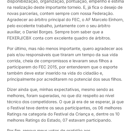
disponibilização, organização, pontuação, empenho e estima
na realização deste importante torneio. E, já fica o desejo de
novas parcerias, contem sempre com nossa Federação.
Agradecer ao árbitro principal do FEC, o AF Marcelo Einhorn,
pelo excelente trabalho, juntamente com o seu árbitro
auxiliar, o Daniel Borges. Sempre bom saber que a
FEXERJ/CBX conta com excelente quadro de árbitros.
Por último, mas não menos importante, quero agradecer aos
pais e/ou responsáveis que tiraram um tempo da sua vida
corrida, cheia de compromissos e levaram seus filhos a
participarem do FEC 2015, por entenderem que o esporte
também deve estar inserido na vida do cidadão e,
principalmente por acreditarem no potencial dos seus filhos.
Dizer ainda que, minhas expectativas, mesmo sendo as
melhores, foram superadas, no que diz respeito ao nível
técnico dos competidores. O que já era de se esperar, já que
o Festival teve dentre os seus participantes, os 06 melhores
Ratings na categoria do Festival da Criança e, dentre os 10
melhores Ratings do Estado, 07 estavam participando.
Por fim, renovo meus votos de gratidão aos