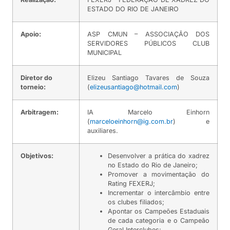
ESTADO DO RIO DE JANEIRO
Apoio:
ASP CMUN – ASSOCIAÇÃO DOS
SERVIDORES PÚBLICOS CLUB
MUNICIPAL
Diretor do
Elizeu Santiago Tavares de Souza
torneio:
(
elizeusantiago@hotmail.com
)
Arbitragem:
IA Marcelo Einhorn
(
marceloeinhorn@ig.com.br
) e
auxiliares.
Objetivos:
Desenvolver a prática do xadrez
no Estado do Rio de Janeiro;
Promover a movimentação do
Rating FEXERJ;
Incrementar o intercâmbio entre
os clubes filiados;
Apontar os Campeões Estaduais
de cada categoria e o Campeão
Geral Interclubes;