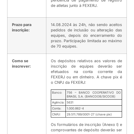
pendência de pagamento de registro
de atletas junto à FEXERJ.
Prazo para
14.08.2024 às 24h, não sendo aceitos
inscrição:
pedidos de inclusão ou alteração das
equipes, depois do encerramento do
prazo. Participação limitada ao máximo
de 70 equipes.
Como se
Os depósitos relativos aos valores de
inscrever:
inscrição de equipes deverão ser
efetuados na conta corrente da
FEXERJ ou em dinheiro. A chave pix é
o CNPJ da FEXERJ:
Banco:
756 – BANCO COOPERATIVO DO
BRASIL S.A. (BANCOOB/SICOOB)
Agência:
5631
Conta:
1.000.862-4
CNPJ:
29.511.789/0001-27 (chave pix)
Os formulários de inscrição (Anexo I) e
comprovantes de depósito deverão ser