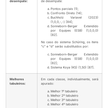
desempate:
de desempate:
Pontos parciais (1);
Confronto Direto (14);
Buchholz Variavel (2023)
(1,0,0,-,-) [84];
Sonneborn-Berger Extendido
por Equipes (ESB) (1,0,0,0)
[82].
No caso do sistema Schüring, os itens
“c” e “d” serão substituídos por:
Sonneborn-Berger Extendido
por Equipes (ESB) (1,0,0,0)
[82];
Sistema Koya (KS) (1,50) [87].
Melhores
Em cada classe, individualmente, será
tabuleiros:
apurado:
Melhor 1º tabuleiro
Melhor 2º tabuleiro
Melhor 3º tabuleiro
Melhor 4º tabuleiro