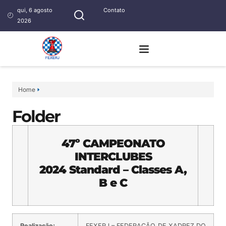
qui, 6 agosto
Contato
2026
Home
Folder
47º CAMPEONATO
INTERCLUBES
2024 Standard – Classes A,
B e C
Realização:
FEXERJ – FEDERAÇÃO DE XADREZ DO