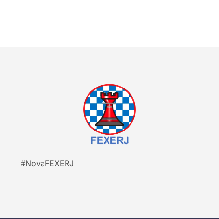
#NovaFEXERJ