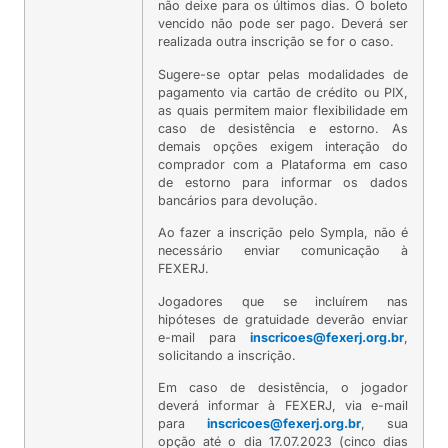
não deixe para os últimos dias. O boleto
vencido não pode ser pago. Deverá ser
realizada outra inscrição se for o caso.
Sugere-se optar pelas modalidades de
pagamento via cartão de crédito ou PIX,
as quais permitem maior flexibilidade em
caso de desistência e estorno. As
demais opções exigem interação do
comprador com a Plataforma em caso
de estorno para informar os dados
bancários para devolução.
Ao fazer a inscrição pelo Sympla, não é
necessário enviar comunicação à
FEXERJ.
Jogadores que se incluírem nas
hipóteses de gratuidade deverão enviar
e-mail para
inscricoes@fexerj.org.br
,
solicitando a inscrição.
Em caso de desistência, o jogador
deverá informar à FEXERJ, via e-mail
para
inscricoes@fexerj.org.br
, sua
opção até o dia 17.07.2023 (cinco dias