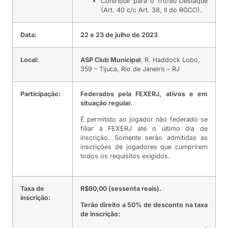
Contribuir para o Troféu Destaque
(Art. 40 c/c Art. 38, II do RGCO).
Data:
22 e 23 de julho de 2023
Local:
ASP Club Municipal
. R. Haddock Lobo,
359 – Tijuca, Rio de Janeiro – RJ
Participação:
Federados pela FEXERJ, ativos e em
situação regular.
É permitido ao jogador não federado se
filiar à FEXERJ até o último dia de
inscrição. Somente serão admitidas as
inscrições de jogadores que cumprirem
todos os requisitos exigidos.
Taxa de
R$60,00 (sessenta reais).
inscrição:
Terão direito a 50% de desconto na taxa
de inscrição: