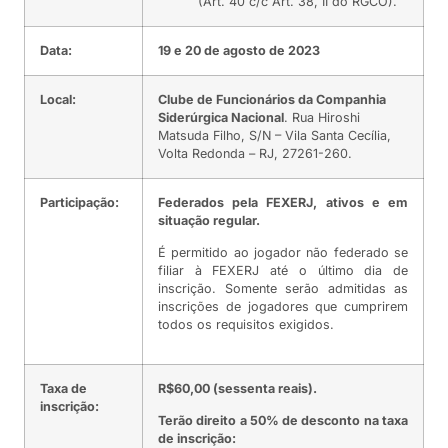
(Art. 40 c/c Art. 38, II do RGCO).
Data:
19 e 20 de agosto de 2023
Local:
Clube de Funcionários da Companhia
Siderúrgica Nacional
. Rua Hiroshi
Matsuda Filho, S/N – Vila Santa Cecília,
Volta Redonda – RJ, 27261-260.
Participação:
Federados pela FEXERJ, ativos e em
situação regular.
É permitido ao jogador não federado se
filiar à FEXERJ até o último dia de
inscrição. Somente serão admitidas as
inscrições de jogadores que cumprirem
todos os requisitos exigidos.
Taxa de
R$60,00 (sessenta reais).
inscrição:
Terão direito a 50% de desconto na taxa
de inscrição: