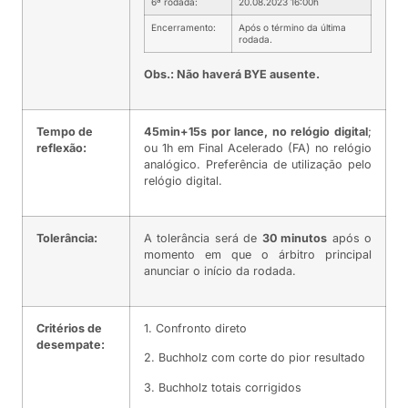
6ª rodada:
20.08.2023 16:00h
Encerramento:
Após o término da última
rodada.
Obs.: Não haverá BYE ausente.
Tempo de
45min+15s por lance, no relógio digital
;
reflexão:
ou 1h em Final Acelerado (FA) no relógio
analógico. Preferência de utilização pelo
relógio digital.
Tolerância:
A tolerância será de
30 minutos
após o
momento em que o árbitro principal
anunciar o início da rodada.
Critérios de
1. Confronto direto
desempate:
2. Buchholz com corte do pior resultado
3. Buchholz totais corrigidos