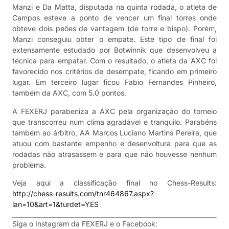
Manzi e Da Matta, disputada na quinta rodada, o atleta de
Campos esteve a ponto de vencer um final torres onde
obteve dois peões de vantagem (de torre e bispo). Porém,
Manzi conseguiu obter o empate. Este tipo de final foi
extensamente estudado por Botwinnik que desenvolveu a
técnica para empatar. Com o resultado, o atleta da AXC foi
favorecido nos critérios de desempate, ficando em primeiro
lugar. Em terceiro lugar ficou Fabio Fernandes Pinheiro,
também da AXC, com 5.0 pontos.
A FEXERJ parabeniza a AXC pela organização do torneio
que transcorreu num clima agradável e tranquilo. Parabéns
também ao árbitro, AA Marcos Luciano Martins Pereira, que
atuou com bastante empenho e desenvoltura para que as
rodadas não atrasassem e para que não houvesse nenhum
problema.
Veja aqui a classificação final no Chess-Results:
http://chess-results.com/tnr464867.aspx?
lan=10&art=1&turdet=YES
Siga o Instagram da FEXERJ e o Facebook: