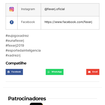
Instagram
@fexerj.oficial
Facebook
https://www.facebook.com/fexerj
#eujogoxadrez
#eunafexerj
#fexerj2019
#esportedainteligencia
#xadrezrj
Compatilhe
Facebook
WhatsApp
Email
Patrocinadores