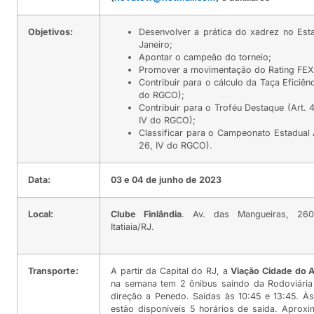
Objetivos:
Desenvolver a prática do xadrez no Est
Janeiro;
Apontar o campeão do torneio;
Promover a movimentação do Rating FEX
Contribuir para o cálculo da Taça Eficiênc
do RGCO);
Contribuir para o Troféu Destaque (Art. 4
IV do RGCO);
Classificar para o Campeonato Estadual 
26, IV do RGCO).
Data:
03 e 04 de junho de 2023
Local:
Clube Finlândia
. Av. das Mangueiras, 26
Itatiaia/RJ.
Transporte:
A partir da Capital do RJ, a
Viação Cidade do 
na semana tem 2 ônibus saíndo da Rodoviári
direção a Penedo. Saídas às 10:45 e 13:45. Às
estão disponíveis 5 horários de saída. Aprox