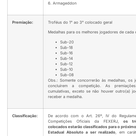
6. Armageddon
Premiação:
Troféus do 1° ao 3° colocado geral
Medalhas para os melhores jogadores de cada c
Sub-20
Sub-18
Sub-16
Sub-14
Sub-12
Sub-10
Sub-08
Obs.: Somente concorrerão às medalhas, os 
concluírem a competição. As premiaçõe
cumulativas, exceto se não houver outro(a) j
receber a medalha.
Classificação:
De acordo com o Art. 26º, IV do Regulame
Competições Oficiais da FEXERJ,
os tr
colocados estarão classificados para o próxi
Estadual Absoluto a ser realizado
, em cará