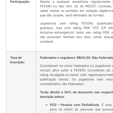
Participação:
Aberto a qualquer enxadrista regularmente 
FEXERJ ou não (Art. 32 do RGCO). Contudo, 
saber anotar as partidas em notação algébric
que não souber, será eliminado do torneio.
Jogadores sem rating FEXERJ (publicado
grampo), mas com rating FIDE STD (UF dife
inclusive estrangeiros) terão seu rating FIDE u
não possuam nenhum dos dois, serão enqu
unrateds
.
Taxa de
Federados e regulares: R$40,00. Não federado
inscrição:
Consideram-se como federados os jogadores 
vínculo ativo junto à FEXERJ (constando da ú
rating divulgada ou tendo sido registrados/rea
publicação desta). Os jogadores sem víncu
considerados não federados.
Terão direito a 50% de desconto nas respect
inscrição acima:
PCD – Pessoa com Deficiência
. É uma s
para se referir às pessoas que possue