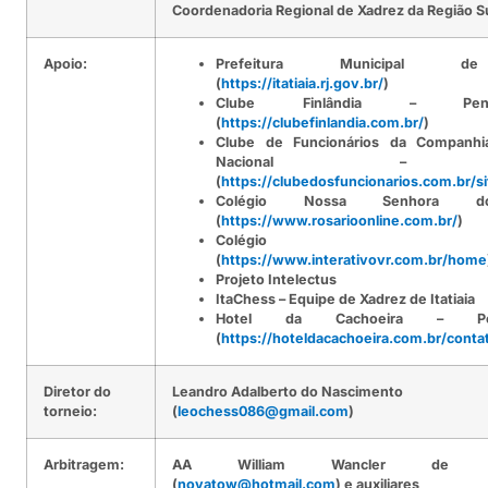
Coordenadoria Regional de Xadrez da Região S
Apoio:
Prefeitura Municipal de
(
https://itatiaia.rj.gov.br/
)
Clube Finlândia – Pe
(
https://clubefinlandia.com.br/
)
Clube de Funcionários da Companhia
Nacional – 
(
https://clubedosfuncionarios.com.br/si
Colégio Nossa Senhora d
(
https://www.rosarioonline.com.br/
)
Colégio Inter
(
https://www.interativovr.com.br/home
Projeto Intelectus
ItaChess – Equipe de Xadrez de Itatiaia
Hotel da Cachoeira – P
(
https://hoteldacachoeira.com.br/conta
Diretor do
Leandro Adalberto do Nascimento
torneio:
(
leochess086@gmail.com
)
Arbitragem:
AA William Wancler de Vas
(
novatow@hotmail.com
) e auxiliares