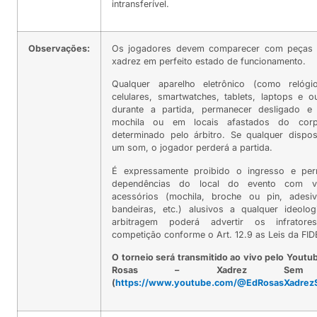
intransferível.
Observações:
Os jogadores devem comparecer com peças e
xadrez em perfeito estado de funcionamento.
Qualquer aparelho eletrônico (como relógi
celulares, smartwatches, tablets, laptops e o
durante a partida, permanecer desligado e
mochila ou em locais afastados do cor
determinado pelo árbitro. Se qualquer dispos
um som, o jogador perderá a partida.
É expressamente proibido o ingresso e per
dependências do local do evento com v
acessórios (mochila, broche ou pin, adesi
bandeiras, etc.) alusivos a qualquer ideolog
arbitragem poderá advertir os infrator
competição conforme o Art. 12.9 as Leis da FID
O torneio será transmitido ao vivo pelo Youtu
Rosas – Xadrez Sem M
(
https://www.youtube.com/@EdRosasXadrez