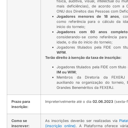
física, auditiva, visual, intelectual ou mú
mais deficiências), de acordo com a
ONU dos Direitos das Pessoas com Defic
Jogadores menores de 18 anos
, co
como referência para o cálculo da id
início do torneio;
Jogadores com 60 anos completo
considerando-se como referência para
idade, o dia do início do torneio;
Jogadores titulados pela FIDE com tí
WFM
.
Terão direito à isenção da taxa de inscrição:
Jogadores titulados pela FIDE com título
IM ou WIM
;
Membros da Diretoria da FEXERJ 
auxiliando na organização do torneio, 
Grandes Beneméritos da FEXERJ.
Prazo para
Impreterivelmente até o dia
02.06.2023
(sexta-f
inscrição:
Como se
As inscrições deverão ser realizadas via
Plat
inscrever:
(inscrição online)
. A Plataforma oferece vár