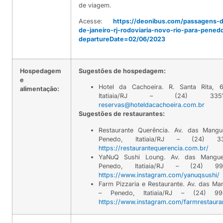
de viagem.
Acesse:
https://deonibus.com/passagens-d
de-janeiro-rj-rodoviaria-novo-rio-para-penedo
departureDate=02/06/2023
Hospedagem
Sugestões de hospedagem:
e
Hotel da Cachoeira. R. Santa Rita, 
alimentação:
Itatiaia/RJ – (24) 335
reservas@hoteldacachoeira.com.br
Sugestões de restaurantes:
Restaurante Querência. Av. das Mangu
Penedo, Itatiaia/RJ – (24) 3
https://restaurantequerencia.com.br/
YaNuQ Sushi Loung. Av. das Mangue
Penedo, Itatiaia/RJ – (24) 99
https://www.instagram.com/yanuqsushi/
Farm Pizzaria e Restaurante. Av. das Ma
– Penedo, Itatiaia/RJ – (24) 9
https://www.instagram.com/farmrestaura