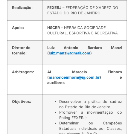
Realização:
FEXERJ
– FEDERAÇÃO DE XADREZ DO
ESTADO DO RIO DE JANEIRO
Apoio:
HSCER
– HEBRAICA SOCIEDADE
CULTURAL, ESPORTIVA E RECREATIVA
Diretor do
Luiz Antonio Bardaro Manzi
torneio:
(
luiz.manzi@gmail.com
)
Arbitragem:
AI Marcelo Einhorn
(
marceloeinhorn@ig.com.br
) e
auxiliares
Objetivos:
Desenvolver a prática do xadrez
no Estado do Rio de Janeiro;
Promover a movimentação do
Rating FEXERJ;
Determinar os Campeões
Estaduais Individuais por Classes,
nas classes A, B e C;