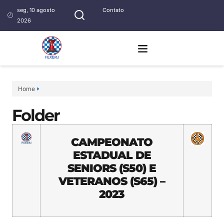
seg, 10 agosto
Contato
2026
Home
Folder
CAMPEONATO
ESTADUAL DE
SENIORS (S50) E
VETERANOS (S65) –
2023