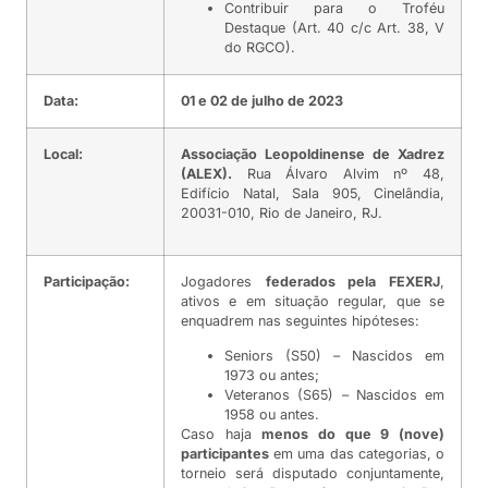
Contribuir para o Troféu
Destaque (Art. 40 c/c Art. 38, V
do RGCO).
Data:
01 e 02 de julho de 2023
Local:
Associação Leopoldinense de Xadrez
(ALEX).
Rua Álvaro Alvim nº 48,
Edifício Natal, Sala 905, Cinelândia,
20031-010, Rio de Janeiro, RJ.
Participação:
Jogadores
federados pela FEXERJ
,
ativos e em situação regular, que se
enquadrem nas seguintes hipóteses:
Seniors (S50) – Nascidos em
1973 ou antes;
Veteranos (S65) – Nascidos em
1958 ou antes.
Caso haja
menos do que 9 (nove)
participantes
em uma das categorias, o
torneio será disputado conjuntamente,