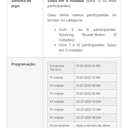
Sistema de
Suíço em 6 rodadas
(para 13 ou mais
jogo:
participantes)
Caso tenha menos participantes no
torneio ou categoria:
Com 5 ou 6 participantes:
Schüring Round-Robin (5
rodadas);
Com 7 a 12 participantes: Suíço
em 5 rodadas.
Programação:
Congresso
01.07.2023 12:30h
Técnico:
1ª rodada:
01.07.2023 13:30h
2ª rodada:
01.07.2023 16:00h
3ª rodada:
01.07.2023 18:30h
4ª rodada:
02.07.2023 10:00h
5ª rodada:
02.07.2023 13:30h
6ª rodada:
02.07.2023 16:00h
Encerramento:
Após o término da última