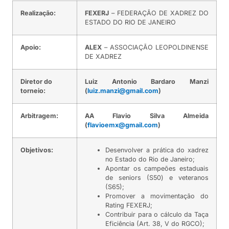
Realização:
FEXERJ
– FEDERAÇÃO DE XADREZ DO
ESTADO DO RIO DE JANEIRO
Apoio:
ALEX
– ASSOCIAÇÃO LEOPOLDINENSE
DE XADREZ
Diretor do
Luiz Antonio Bardaro Manzi
torneio:
(
luiz.manzi@gmail.com
)
Arbitragem:
AA Flavio Silva Almeida
(
flavioemx@gmail.com
)
Objetivos:
Desenvolver a prática do xadrez
no Estado do Rio de Janeiro;
Apontar os campeões estaduais
de seniors (S50) e veteranos
(S65);
Promover a movimentação do
Rating FEXERJ;
Contribuir para o cálculo da Taça
Eficiência (Art. 38, V do RGCO);