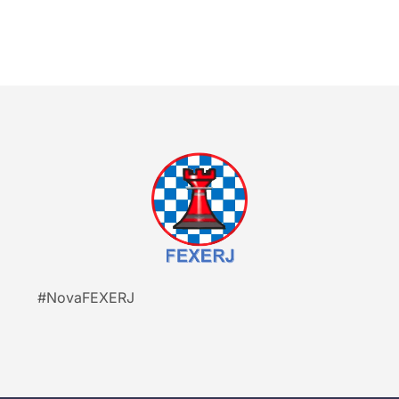
#NovaFEXERJ