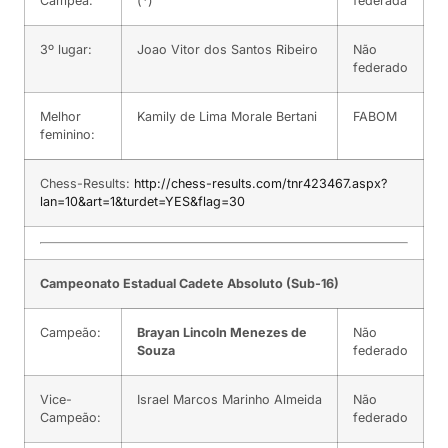
Campeã:
(*)
federada
3º lugar:
Joao Vitor dos Santos Ribeiro
Não
federado
Melhor
Kamily de Lima Morale Bertani
FABOM
feminino:
Chess-Results:
http://chess-results.com/tnr423467.aspx?
lan=10&art=1&turdet=YES&flag=30
Campeonato Estadual Cadete Absoluto (Sub-16)
Campeão:
Brayan Lincoln Menezes de
Não
Souza
federado
Vice-
Israel Marcos Marinho Almeida
Não
Campeão:
federado