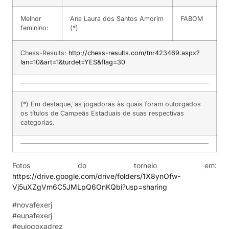
Melhor
Ana Laura dos Santos Amorim
FABOM
feminino:
(*)
Chess-Results:
http://chess-results.com/tnr423469.aspx?
lan=10&art=1&turdet=YES&flag=30
(*) Em destaque, as jogadoras às quais foram outorgados
os títulos de Campeãs Estaduais de suas respectivas
categorias.
Fotos do torneio em:
https://drive.google.com/drive/folders/1X8ynOfw-
Vj5uXZgVm6C5JMLpQ6OnKQbi?usp=sharing
#novafexerj
#eunafexerj
#eujogoxadrez