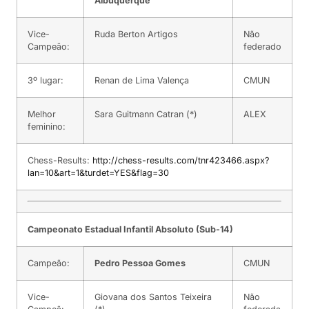
Albuquerque
Vice-
Ruda Berton Artigos
Não
Campeão:
federado
3º lugar:
Renan de Lima Valença
CMUN
Melhor
Sara Guitmann Catran (*)
ALEX
feminino:
Chess-Results:
http://chess-results.com/tnr423466.aspx?
lan=10&art=1&turdet=YES&flag=30
Campeonato Estadual Infantil Absoluto (Sub-14)
Campeão:
Pedro Pessoa Gomes
CMUN
Vice-
Giovana dos Santos Teixeira
Não