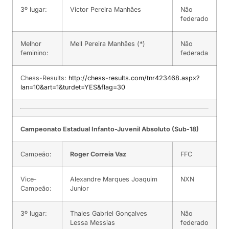
3º lugar:
Victor Pereira Manhães
Não
federado
Melhor
Mell Pereira Manhães (*)
Não
feminino:
federada
Chess-Results:
http://chess-results.com/tnr423468.aspx?
lan=10&art=1&turdet=YES&flag=30
Campeonato Estadual Infanto-Juvenil Absoluto (Sub-18)
Campeão:
Roger Correia Vaz
FFC
Vice-
Alexandre Marques Joaquim
NXN
Campeão:
Junior
3º lugar:
Thales Gabriel Gonçalves
Não
Lessa Messias
federado