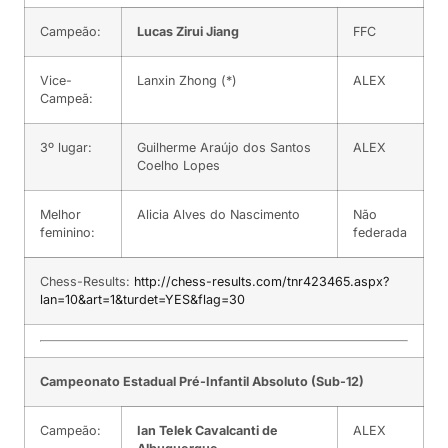
Campeão:
Lucas Zirui Jiang
FFC
Vice-
Lanxin Zhong (*)
ALEX
Campeã:
3º lugar:
Guilherme Araújo dos Santos
ALEX
Coelho Lopes
Melhor
Alicia Alves do Nascimento
Não
feminino:
federada
Chess-Results:
http://chess-results.com/tnr423465.aspx?
lan=10&art=1&turdet=YES&flag=30
Campeonato Estadual Pré-Infantil Absoluto (Sub-12)
Campeão:
Ian Telek Cavalcanti de
ALEX