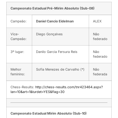
Campeonato Estadual Pré-Mirim Absoluto (Sub-08)
Campeão:
Daniel Cancio Eidelman
ALEX
Vice-
Diego Gonçalves
Não
Campeão:
federado
3º lugar:
Danilo Garcia Fersura Reis
Não
federado
Melhor
Sofia Menezes de Carvalho (*)
Não
feminino:
federada
Chess-Results:
http://chess-results.com/tnr423464.aspx?
lan=10&art=1&turdet=YES&flag=30
Campeonato Estadual Mirim Absoluto (Sub-10)