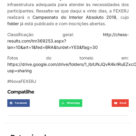
infraestrutura adequada para atender às necessidades dos
participantes. Ressalte-se que daqui a vinte dias, a FEXERJ
realizará o
Campeonato do Interior Absoluto 2018
, cujo
folder
já está publicado e com inscrições abertas.
Classificação geral:
http://chess-
results.com/tnr369253.aspx?
lan=10&art=1&fed=BRA&turdet=YES&flag=30
Fotos do torneio em:
https://drive.google.com/drive/folders/1_IblUNJQvR4krlRuEZx
usp=sharing
#NovaFEXERJ
Compatilhe
Facebook
WhatsApp
Email