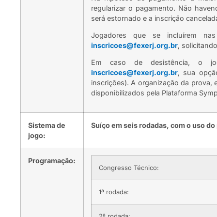
regularizar o pagamento. Não havend
será estornado e a inscrição cancelad
Jogadores que se incluírem nas 
inscricoes@fexerj.org.br
, solicitand
Em caso de desistência, o jo
inscricoes@fexerj.org.br
, sua opçã
inscrições). A organização da prova, 
disponibilizados pela Plataforma Sympl
Sistema de
Suíço em seis rodadas, com o uso d
jogo:
Programação:
Congresso Técnico:
1ª rodada:
2ª rodada: