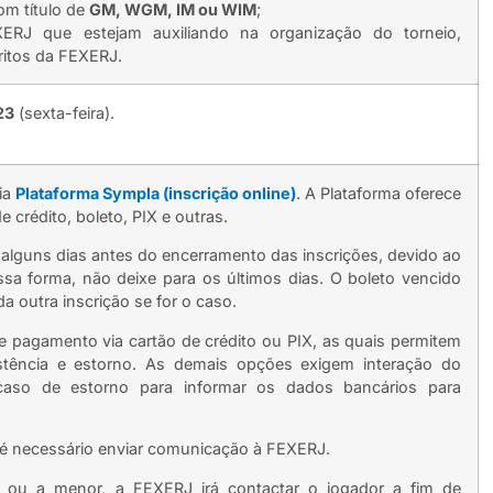
om título de
GM, WGM, IM ou WIM
;
ERJ que estejam auxiliando na organização do torneio,
itos da FEXERJ.
23
(sexta-feira).
via
Plataforma Sympla (inscrição online)
. A Plataforma oferece
 crédito, boleto, PIX e outras.
l alguns dias antes do encerramento das inscrições, devido ao
a forma, não deixe para os últimos dias. O boleto vencido
a outra inscrição se for o caso.
e pagamento via cartão de crédito ou PIX, as quais permitem
istência e estorno. As demais opções exigem interação do
aso de estorno para informar os dados bancários para
o é necessário enviar comunicação à FEXERJ.
 ou a menor, a FEXERJ irá contactar o jogador a fim de