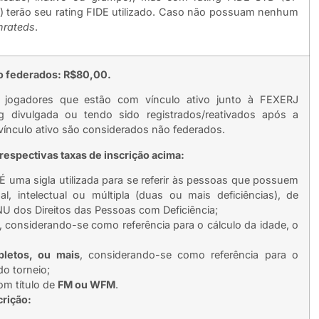
os) terão seu rating FIDE utilizado. Caso não possuam nenhum
nrateds
.
o federados: R$80,00.
jogadores que estão com vínculo ativo junto à FEXERJ
ng divulgada ou tendo sido registrados/reativados após a
vínculo ativo são considerados não federados.
respectivas taxas de inscrição acima:
 É uma sigla utilizada para se referir às pessoas que possuem
sual, intelectual ou múltipla (duas ou mais deficiências), de
 dos Direitos das Pessoas com Deficiência;
, considerando-se como referência para o cálculo da idade, o
letos, ou mais
, considerando-se como referência para o
do torneio;
om título de
FM ou WFM
.
crição: