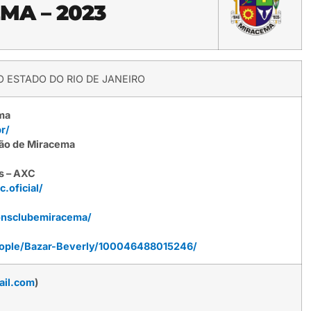
MA – 2023
 ESTADO DO RIO DE JANEIRO
ema
r/
ção de Miracema
s – AXC
.oficial/
onsclubemiracema/
ople/Bazar-Beverly/100046488015246/
ail.com
)