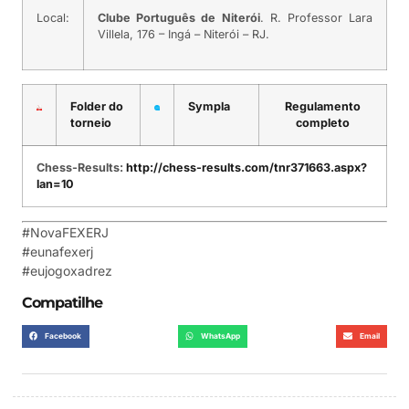
Local:
Clube Português de Niterói
. R. Professor Lara
Villela, 176 – Ingá – Niterói – RJ.
Folder do
Sympla
Regulamento
torneio
completo
Chess-Results:
http://chess-results.com/tnr371663.aspx?
lan=10
#NovaFEXERJ
#eunafexerj
#eujogoxadrez
Compatilhe
Facebook
WhatsApp
Email