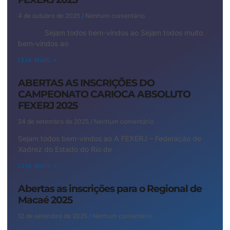
4 de outubro de 2025
Nenhum comentário
Sejam todos bem-vindos ao Sejam todos muito
bem-vindos ao
LEIA MAIS »
ABERTAS AS INSCRIÇÕES DO
CAMPEONATO CARIOCA ABSOLUTO
FEXERJ 2025
24 de setembro de 2025
Nenhum comentário
Sejam todos bem-vindos ao A FEXERJ – Federação de
Xadrez do Estado do Rio de
LEIA MAIS »
Abertas as inscrições para o Regional de
Macaé 2025
12 de setembro de 2025
Nenhum comentário