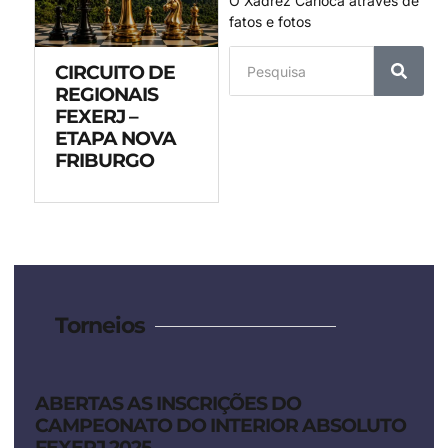
O Xadrez Carioca através de
fatos e fotos
CIRCUITO DE
REGIONAIS
FEXERJ –
ETAPA NOVA
FRIBURGO
Torneios
ABERTAS AS INSCRIÇÕES DO
CAMPEONATO DO INTERIOR ABSOLUTO
FEXERJ 2025