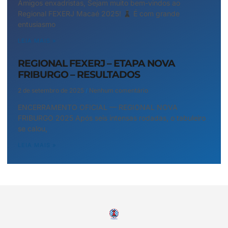
Amigos enxadristas, Sejam muito bem-vindos ao
Regional FEXERJ Macaé 2025!
É com grande
entusiasmo
LEIA MAIS »
REGIONAL FEXERJ – ETAPA NOVA
FRIBURGO – RESULTADOS
2 de setembro de 2025
Nenhum comentário
ENCERRAMENTO OFICIAL — REGIONAL NOVA
FRIBURGO 2025 Após seis intensas rodadas, o tabuleiro
se calou,
LEIA MAIS »