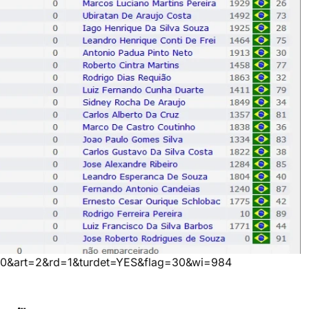
n=10&art=2&rd=1&turdet=YES&flag=30&wi=984