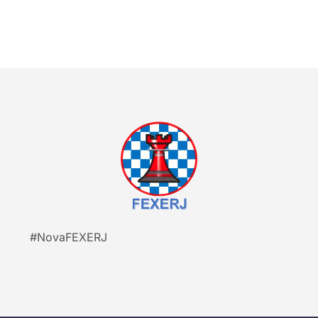
#NovaFEXERJ