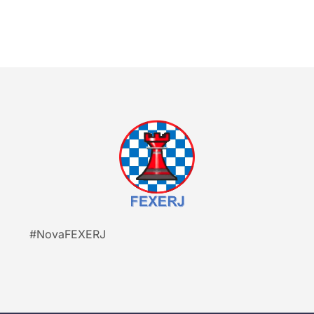
#NovaFEXERJ