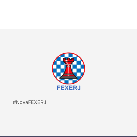
#NovaFEXERJ