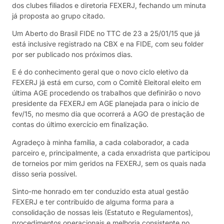
dos clubes filiados e diretoria FEXERJ, fechando um minuta
já proposta ao grupo citado.
Um Aberto do Brasil FIDE no TTC de 23 a 25/01/15 que já
está inclusive registrado na CBX e na FIDE, com seu folder
por ser publicado nos próximos dias.
E é do conhecimento geral que o novo ciclo eletivo da
FEXERJ já está em curso, com o Comitê Eleitoral eleito em
última AGE procedendo os trabalhos que definirão o novo
presidente da FEXERJ em AGE planejada para o início de
fev/15, no mesmo dia que ocorrerá a AGO de prestação de
contas do último exercício em finalização.
Agradeço à minha família, a cada colaborador, a cada
parceiro e, principalmente, a cada enxadrista que participou
de torneios por mim geridos na FEXERJ, sem os quais nada
disso seria possível.
Sinto-me honrado em ter conduzido esta atual gestão
FEXERJ e ter contribuído de alguma forma para a
consolidação de nossas leis (Estatuto e Regulamentos),
procedimentos operacionais e melhoria consistente no