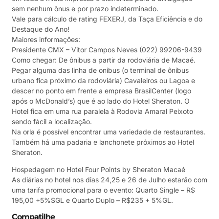
sem nenhum ônus e por prazo indeterminado.
Vale para cálculo de rating FEXERJ, da Taça Eficiência e do
Destaque do Ano!
Maiores informações:
Presidente CMX – Vitor Campos Neves (022) 99206-9439
Como chegar: De ônibus a partir da rodoviária de Macaé.
Pegar alguma das linha de onibus (o terminal de ônibus
urbano fica próximo da rodoviária) Cavaleiros ou Lagoa e
descer no ponto em frente a empresa BrasilCenter (logo
após o McDonald’s) que é ao lado do Hotel Sheraton. O
Hotel fica em uma rua paralela à Rodovia Amaral Peixoto
sendo fácil a localização.
Na orla é possível encontrar uma variedade de restaurantes.
Também há uma padaria e lanchonete próximos ao Hotel
Sheraton.
Hospedagem no Hotel Four Points by Sheraton Macaé
As diárias no hotel nos dias 24,25 e 26 de Julho estarão com
uma tarifa promocional para o evento: Quarto Single – R$
195,00 +5%SGL e Quarto Duplo – R$235 + 5%GL.
Compatilhe