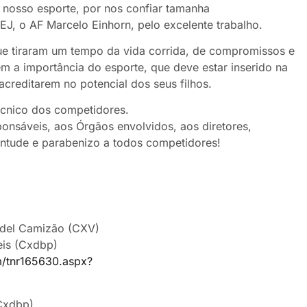
o nosso esporte, por nos confiar tamanha
EJ, o AF Marcelo Einhorn, pelo excelente trabalho.
ue tiraram um tempo da vida corrida, de compromissos e
m a importância do esporte, que deve estar inserido na
acreditarem no potencial dos seus filhos.
écnico dos competidores.
ponsáveis, aos Órgãos envolvidos, aos diretores,
ventude e parabenizo a todos competidores!
ndel Camizão (CXV)
eis (Cxdbp)
om/tnr165630.aspx?
(Cxdbp)