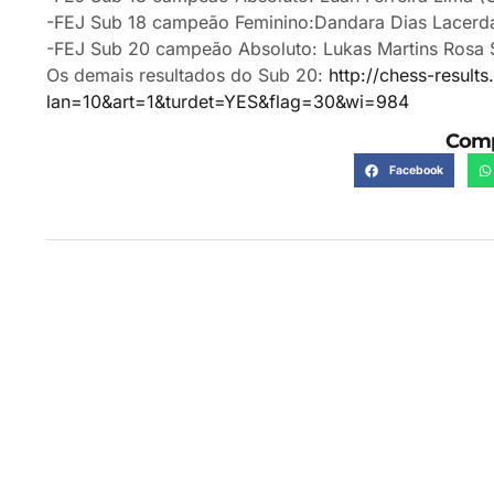
-FEJ Sub 18 campeão Feminino:Dandara Dias Lacerd
-FEJ Sub 20 campeão Absoluto: Lukas Martins Rosa 
Os demais resultados do Sub 20:
http://chess-result
lan=10&art=1&turdet=YES&flag=30&wi=984
Comp
Facebook