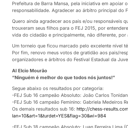
Prefeitura de Barra Mansa, pela iniciativa em apoiar 
responsabilidade. Agradecer ao árbitro principal do F
Quero ainda agradecer aos pais e/ou responsáveis q
trouxeram seus filhos para o FEJ 2015, por entendere
vida do cidadão e principalmente, não diferente, por 
Um torneio que ficou marcado pelo excelente nível t
Por fim, renovo meus votos de gratidão aos pais/res
organizadores e árbitros do Festival Estadual da Ju
AI Elcio Mourão
“Ninguém é melhor do que todos nós juntos!”
Segue abaixo os resultados por categoria:
-FEJ Sub 16 campeão Absoluto: João Carlos Tonida
-FEJ Sub 16 campeão Feminino: Gabriela Medeiros R
Os demais resultados sub 16:
http://chess-results.c
lan=10&art=1&turdet=YES&flag=30&wi=984
-FEJ Sub 18 campeão Absoluto: Luan Ferreira Lima 