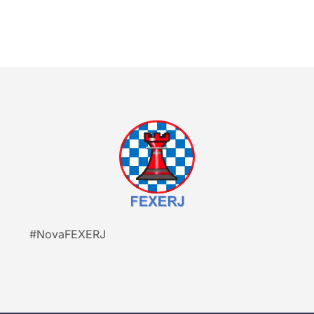
#NovaFEXERJ