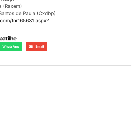
a (Raxem)
Santos de Paula (Cxdbp)
s.com/tnr165631.aspx?
atilhe
WhatsApp
Email