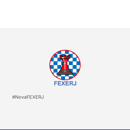
#NovaFEXERJ