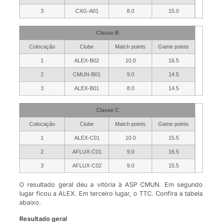
3
CXG-A01
8.0
15.0
Classe B
Colocação
Clube
Match points
Game points
1
ALEX-B02
10.0
16.5
2
CMUN-B01
9.0
14.5
3
ALEX-B01
8.0
14.5
Classe C
Colocação
Clube
Match points
Game points
1
ALEX-C01
10.0
15.5
2
AFLUX-C01
9.0
16.5
3
AFLUX-C02
9.0
15.5
O resultado geral deu a vitória à ASP CMUN. Em segundo
lugar ficou a ALEX. Em terceiro lugar, o TTC. Confira a tabela
abaixo.
Resultado geral