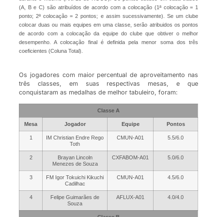
(A, B e C) são atribuídos de acordo com a colocação (1ª colocação = 1
ponto; 2ª colocação = 2 pontos; e assim sucessivamente). Se um clube
colocar duas ou mais equipes em uma classe, serão atribuidos os pontos
de acordo com a colocação da equipe do clube que obtiver o melhor
desempenho. A colocação final é definida pela menor soma dos três
coeficientes (Coluna Total).
Os jogadores com maior percentual de aproveitamento nas
três classes, em suas respectivas mesas, e que
conquistaram as medalhas de melhor tabuleiro, foram:
Classe A
Mesa
Jogador
Equipe
Pontos
1
IM Christian Endre Rego
CMUN-A01
5.5/6.0
Toth
2
Brayan Lincoln
CXFABOM-A01
5.0/6.0
Menezes de Souza
3
FM Igor Tokuichi Kikuchi
CMUN-A01
4.5/6.0
Cadilhac
4
Felipe Guimarães de
AFLUX-A01
4.0/4.0
Souza