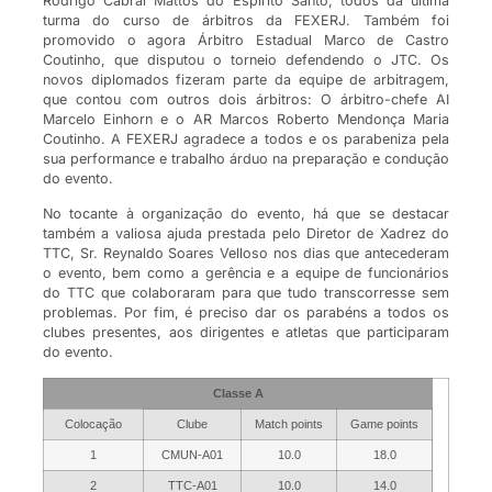
Rodrigo Cabral Mattos do Espirito Santo, todos da última
turma do curso de árbitros da FEXERJ. Também foi
promovido o agora Árbitro Estadual Marco de Castro
Coutinho, que disputou o torneio defendendo o JTC. Os
novos diplomados fizeram parte da equipe de arbitragem,
que contou com outros dois árbitros: O árbitro-chefe AI
Marcelo Einhorn e o AR Marcos Roberto Mendonça Maria
Coutinho. A FEXERJ agradece a todos e os parabeniza pela
sua performance e trabalho árduo na preparação e condução
do evento.
No tocante à organização do evento, há que se destacar
também a valiosa ajuda prestada pelo Diretor de Xadrez do
TTC, Sr. Reynaldo Soares Velloso nos dias que antecederam
o evento, bem como a gerência e a equipe de funcionários
do TTC que colaboraram para que tudo transcorresse sem
problemas. Por fim, é preciso dar os parabéns a todos os
clubes presentes, aos dirigentes e atletas que participaram
do evento.
Classe A
Colocação
Clube
Match points
Game points
1
CMUN-A01
10.0
18.0
2
TTC-A01
10.0
14.0