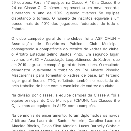
59 equipes. Foram 17 equipes na Classe A, 18 na Classe B e
24 na Classe C. O número representou um novo recorde,
superando o ano de 2019, quando tivemos 58 equipes
disputando o torneio. O número de inscritos equivale a um
pouco mais de 40% dos jogadores federados de todo o
Estado.
O clube campeão geral do Interclubes foi a ASP CMUN –
Associação de Servidores Públicos Club Municipal,
consagrando a competência do técnico de xadrez do clube,
o Árbitro Estadual Selmo Bastos Pinto. Em segundo lugar,
tivemos a ALEX – Associação Leopoldinense de Xadrez, que
em 2019 sagrou-se campeã geral do Interclubes. O resultado
demonstra igualmente o trabalho do FM Alberto Pinheiro
Mascarenhas para fomentar o xadrez de base. Em terceiro
lugar geral ficou o TTC, refletindo também o resultado do
belo trabalho de base com a escolinha de xadrez do clube.
Na divisão por classes, a equipe campeã da Classe A foi a
equipe principal do Club Municipal (CMUN). Nas Classes B e
C, tivemos as equipes da ALEX como campeãs.
Na cerimônia de encerramento, foram diplomados os novos
árbitros: Ana Laura dos Santos Amorim, Caroline Laxe de
Almeida Ribeiro, Flavio Silva Almeida, Lucas Darbelly Globa e