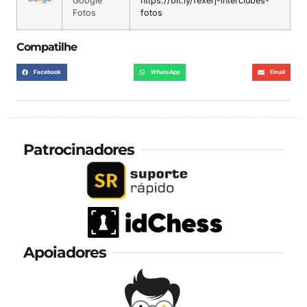
Google
https://bit.ly/fexerj-interclubes-
Fotos
fotos
Compatilhe
Facebook
WhatsApp
Email
Patrocinadores
Apoiadores