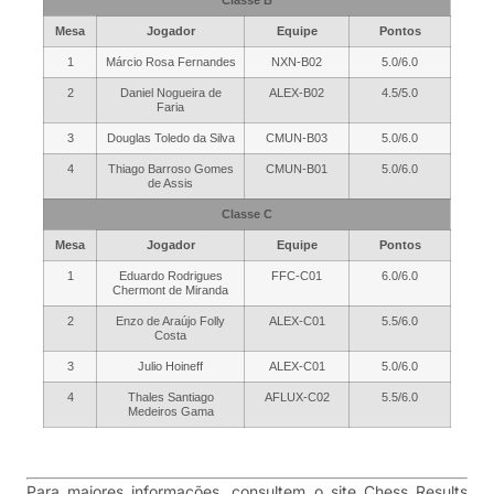
Classe B
Mesa
Jogador
Equipe
Pontos
1
Márcio Rosa Fernandes
NXN-B02
5.0/6.0
2
Daniel Nogueira de
ALEX-B02
4.5/5.0
Faria
3
Douglas Toledo da Silva
CMUN-B03
5.0/6.0
4
Thiago Barroso Gomes
CMUN-B01
5.0/6.0
de Assis
Classe C
Mesa
Jogador
Equipe
Pontos
1
Eduardo Rodrigues
FFC-C01
6.0/6.0
Chermont de Miranda
2
Enzo de Araújo Folly
ALEX-C01
5.5/6.0
Costa
3
Julio Hoineff
ALEX-C01
5.0/6.0
4
Thales Santiago
AFLUX-C02
5.5/6.0
Medeiros Gama
Para maiores informações, consultem o site Chess Results