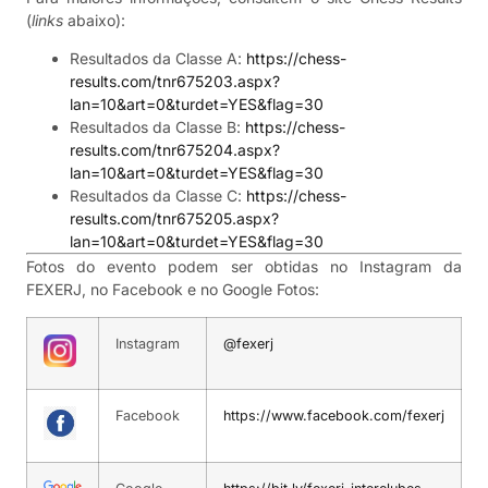
(
links
abaixo):
Resultados da Classe A:
https://chess-
results.com/tnr675203.aspx?
lan=10&art=0&turdet=YES&flag=30
Resultados da Classe B:
https://chess-
results.com/tnr675204.aspx?
lan=10&art=0&turdet=YES&flag=30
Resultados da Classe C:
https://chess-
results.com/tnr675205.aspx?
lan=10&art=0&turdet=YES&flag=30
Fotos do evento podem ser obtidas no Instagram da
FEXERJ, no Facebook e no Google Fotos:
Instagram
@fexerj
Facebook
https://www.facebook.com/fexerj