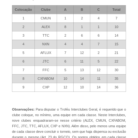
Colocação
Clube
A
B
C
Total
1
CMUN
1
2
4
7
2
ALEX
8
1
1
10
3
TTC
2
6
6
14
4
NXN
4
4
7
15
5
AFLUX
7
12
2
21
6
JTC
6
11
5
22
7
FFC
5
13
12
30
8
CXFABOM
10
14
11
35
9
CXP
12
10
14
36
Observações:
Para disputar o Troféu Interclubes Geral, é requerido que o
clube coloque, no mínimo, uma equipe em cada classe. Neste Interclubes,
nove clubes enquadraram-se nesse critério (ALEX, CMUN, CXFABOM,
FFC, JTC, TTC, AFLUX, CXP e NXN). Além disso, pelo menos uma equipe
de cada classe deve concluir o torneio, sem que haja dispensa ou exclusão
durante o mesmo (Art. 23 do RGCO). Os pontos obtidos em cada classe