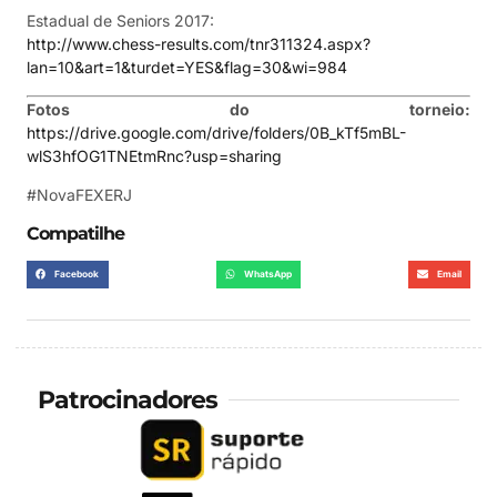
Estadual de Seniors 2017:
http://www.chess-results.com/tnr311324.aspx?
lan=10&art=1&turdet=YES&flag=30&wi=984
Fotos do torneio:
https://drive.google.com/drive/folders/0B_kTf5mBL-
wlS3hfOG1TNEtmRnc?usp=sharing
#NovaFEXERJ
Compatilhe
Facebook
WhatsApp
Email
Patrocinadores