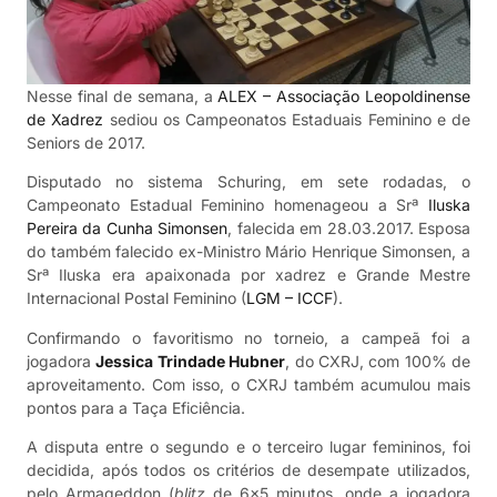
Nesse final de semana, a
ALEX – Associação Leopoldinense
de Xadrez
sediou os Campeonatos Estaduais Feminino e de
Seniors de 2017.
Disputado no sistema Schuring, em sete rodadas, o
Campeonato Estadual Feminino homenageou a Srª
Iluska
Pereira da Cunha Simonsen
, falecida em 28.03.2017. Esposa
do também falecido ex-Ministro Mário Henrique Simonsen, a
Srª Iluska era apaixonada por xadrez e Grande Mestre
Internacional Postal Feminino (
LGM – ICCF
).
Confirmando o favoritismo no torneio, a campeã foi a
jogadora
Jessica Trindade Hubner
, do CXRJ, com 100% de
aproveitamento. Com isso, o CXRJ também acumulou mais
pontos para a Taça Eficiência.
A disputa entre o segundo e o terceiro lugar femininos, foi
decidida, após todos os critérios de desempate utilizados,
pelo Armageddon (
blitz
de 6×5 minutos, onde a jogadora