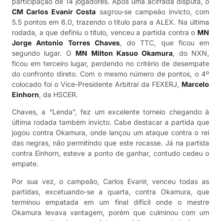
participação de 14 jogadores. Após uma acirrada disputa, o
CM Carlos Evanir Costa
sagrou-se campeão invicto, com
5.5 pontos em 6.0, trazendo o título para a ALEX. Na última
rodada, a que definiu o título, venceu a partida contra o
MN
Jorge Antonio Torres Chaves
, do TTC, que ficou em
segundo lugar. O
MN Milton Kasuo Okamura
, do NXN,
ficou em terceiro lugar, perdendo no critério de desempate
do confronto direto. Com o mesmo número de pontos, o 4º
colocado foi o Vice-Presidente Arbitral da FEXERJ,
Marcelo
Einhorn
, da HSCER.
Chaves, a “Lenda”, fez um excelente torneio chegando à
última rodada também invicto. Cabe destacar a partida que
jogou contra Okamura, onde lançou um ataque contra o rei
das negras, não permitindo que este rocasse. Já na partida
contra Einhorn, esteve a ponto de ganhar, contudo cedeu o
empate.
Por sua vez, o campeão, Carlos Evanir, venceu todas as
partidas, excetuando-se a quarta, contra Okamura, que
terminou empatada em um final difícil onde o mestre
Okamura levava vantagem, porém que culminou com um