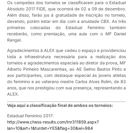
Os campeões dos torneios se classificaram para o Estadual
Absoluto 2017 FIDE, que ocorrerá de 02 a 09 de dezembro.
Além disso, farão jus à gratuidade de inscrição no torneio,
devendo, porém estar em dia com a anuidade CBX. As três
primeiras colocadas do Estadual Feminino também
receberão, como premiação, uma aula com o MF Daniel
Rangel.
Agradecimentos à ALEX que cedeu o espaço e providenciou
toda a infraestrutura necessária para a realização dos
torneios e agradecimentos especiais ao diretor da prova, MF
Alberto Pinheiro Mascarenhas, ao AE Selmo Bastos Pinto e
aos participantes, com destaque especial às jovens atletas
do feminino e ao veterano mestre Carlos Alves Rolim, de 83
anos, que nos prestigiou com sua presença, representando a
ALEX.
Veja aqui a classificação final de ambos os torneios:
Estadual Feminino 2017:
http://www.chess-results.com/tnr311859.aspx?
lan=10&art=1&turdet=YES&flag=30&wi=984