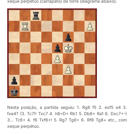
xeque perpétuo (carrapato) de torre (diagrama abaixo).
Nesta posição, a partida seguiu: 1. Rg6 f5 2. exf5 e4 3.
fxe4? (3. Tc7!! Txc7 4. h8=D+ Rb1 5. Db8+ Ra1 6. Dxc7+-)
3… Tc6+ 4. f6 Txf6+! 5. Rg7 Tg6+ 6. Rf8 Tg8+ etc., com
xeque perpétuo.