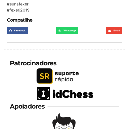
#eunafexerj
#fexerj2019
Compatilhe
Facebook
WhatsApp
Email
Patrocinadores
Apoiadores