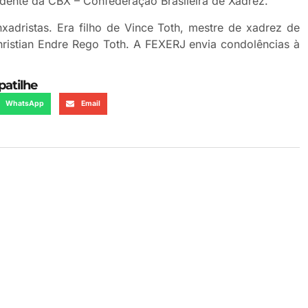
dente da CBX – Confederação Brasileira de Xadrez.
nxadristas. Era filho de Vince Toth, mestre de xadrez de
hristian Endre Rego Toth. A FEXERJ envia condolências à
atilhe
WhatsApp
Email