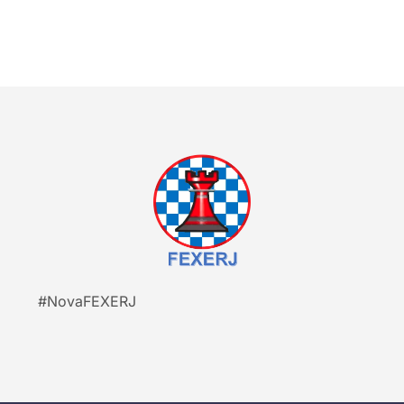
#NovaFEXERJ