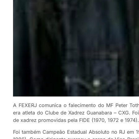
A FEXERJ comunica o falecimento do MF Peter Toth,
era atleta do Clube de Xadrez Guanabara – CXG. Foi 
de xadrez promovidas pela FIDE (1970, 1972 e 1974).
Foi também Campeão Estadual Absoluto no RJ em 19