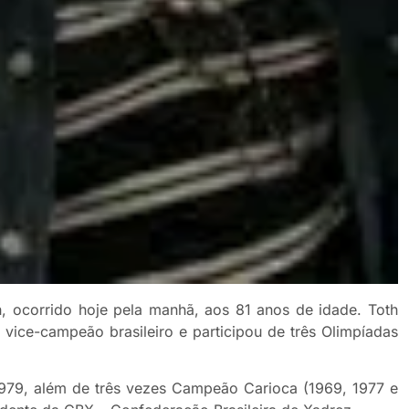
 ocorrido hoje pela manhã, aos 81 anos de idade. Toth
vice-campeão brasileiro e participou de três Olimpíadas
79, além de três vezes Campeão Carioca (1969, 1977 e