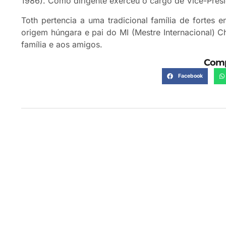
1986). Como dirigente exerceu o cargo de Vice-Presi
Toth pertencia a uma tradicional família de fortes e
origem húngara e pai do MI (Mestre Internacional) C
família e aos amigos.
Comp
Facebook