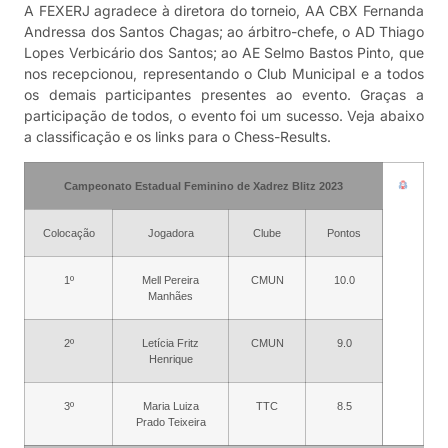
A FEXERJ agradece à diretora do torneio, AA CBX Fernanda
Andressa dos Santos Chagas; ao árbitro-chefe, o AD Thiago
Lopes Verbicário dos Santos; ao AE Selmo Bastos Pinto, que
nos recepcionou, representando o Club Municipal e a todos
os demais participantes presentes ao evento. Graças a
participação de todos, o evento foi um sucesso. Veja abaixo
a classificação e os links para o Chess-Results.
Campeonato Estadual Feminino de Xadrez Blitz 2023
Colocação
Jogadora
Clube
Pontos
1º
Mell Pereira
CMUN
10.0
Manhães
2º
Letícia Fritz
CMUN
9.0
Henrique
3º
Maria Luiza
TTC
8.5
Prado Teixeira