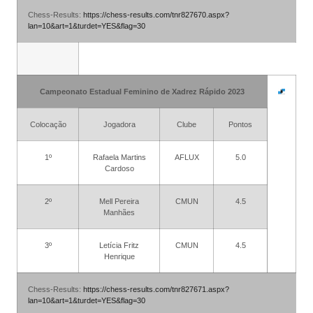
Chess-Results:
https://chess-results.com/tnr827670.aspx?
lan=10&art=1&turdet=YES&flag=30
Campeonato Estadual Feminino de Xadrez Rápido 2023
Colocação
Jogadora
Clube
Pontos
1º
Rafaela Martins
AFLUX
5.0
Cardoso
2º
Mell Pereira
CMUN
4.5
Manhães
3º
Letícia Fritz
CMUN
4.5
Henrique
Chess-Results:
https://chess-results.com/tnr827671.aspx?
lan=10&art=1&turdet=YES&flag=30