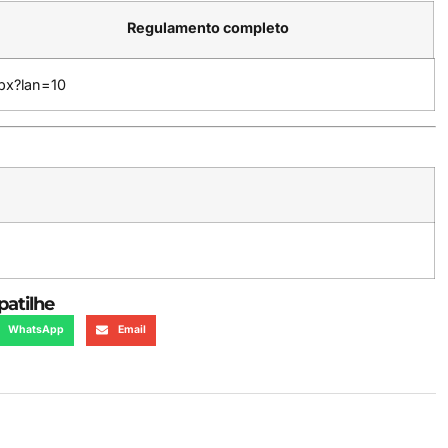
Regulamento completo
spx?lan=10
atilhe
WhatsApp
Email